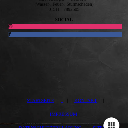
(Wasser-, Feuer-, Sturmschaden)
01511 - 7892505
SOCIAL
STARTSEITE
|
KONTAKT
|
IMPRESSUM
|
DATENSCHUTZERKLÄRUNG
|
SITEMAP