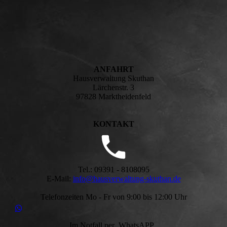
ANFAHRT
Hausverwaltung Skuthan
Lärchenstr. 3
97828 Marktheidenfeld
KONTAKT
Tel.: 09391 - 8108095
E-Mail:
info@hausverwaltung-skuthan.de
Telefonzeiten Mo - Fr von 9:00 bis 12:00 Uhr
Im Notfall per WhatsAPP