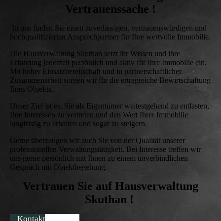
Vertrauenssache !
In uns finden Sie einen zuverlässigen, vertrauenswürdigen und
hochqualifizierten Ansprechpartner für Ihre wertvolle Immobilie.
Die Hausverwaltung Skuthan setzt ihr Wissen und ihre
Erfahrung jederzeit persönlich und aktiv für Ihre Immobilie ein.
Mit hoher Einsatzbereitschaft und in partnerschaftlicher
Zusammenarbeit sorgen wir für die ertragreiche Bewirtschaftung
Ihres Objekts.
Unser Ziel ist es, Sie als Eigentümer weitestgehend zu entlasten,
Ihre Interessen zu vertreten und den Wert Ihrer Immobilie
langfristig zu erhalten und sogar zu steigern.
Gerne überzeugen wir auch Sie von der Qualität unserer
professionellen Verwaltungstätigkeit. Bei Interesse treffen wir
uns gerne persönlich mit Ihnen zu einem unverbindlichen
Gespräch mit Objektbegehung.
Vertrauen Sie auf Hausverwaltung
Skuthan !
Kontaktanfrage