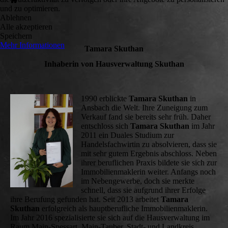
und zu optimieren.
Ablehnen
Alle akzeptieren
Speichern
Mehr Informationen
Tamara Skuthan
Inhaberin von Hausverwaltung Skuthan
1990 erblickte
Tamara Skuthan
in
Ansbach die Welt. Ihre Zuneigung zum
Verkauf fand sie bereits sehr früh. Daher
entschloss sich
Tamara Skuthan
im Jahr
2011 ein Duales Studium zur
Handelsfachwirtin zu absolvieren, dass sie
mit sehr gutem Ergebnis abschloss. Neben
ihrer beruflichen Praxis bildete sie sich zur
Immobilienmaklerin weiter. Anfangs noch
im Nebengewerbe, doch sie merkte
schnell, dass sie aufgrund ihrer Erfolge
ihre Berufung gefunden hat. Seit 2013 arbeitet
Tamara
Skuthan
erfolgreich als hauptberufliche Immobilienmaklerin.
Im Jahr 2016 spezialisierte sie sich auf die Hausverwaltung im
Raum Main-Spessart, Main-Tauber, Stadt- und Landkreis