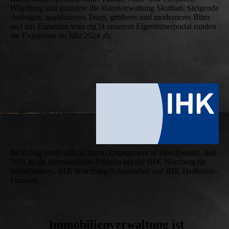
Würzburg und gründete die Hausverwaltung Skuthan. Steigende
Anfragen, qualifiziertes Team, größeres und moderneres Büro
und das Einsetzen vom etg24 unserem Eigentümerportal runden
die Expansion im Jahr 2024 ab.
Ihr Erfolg strebt sich an ihrem Engagement in ihrer Freizeit. Seit
2011 ist sie ehrenamtliche Prüferin bei der IHK Nürnberg für
Mittelfranken, IHK Würzburg-Schweinfurt und IHK Heilbronn-
Franken.
Immobilienverwaltung ist