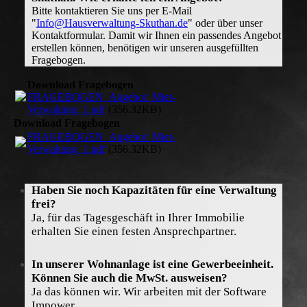
Bitte kontaktieren Sie uns per E-Mail
"
Info@Hausverwaltung-Skuthan.de
" oder über unser
Kontaktformular. Damit wir Ihnen ein passendes Angebot
erstellen können, benötigen wir unseren ausgefüllten
Fragebogen.
Download Fragebogen
FRAGEBOGEN_Angebot_Miet-
Verwaltung_1.pdf
(356.32KB)
Download Fragebogen
FRAGEBOGEN_Angebot_Miet-
Verwaltung_1.pdf
(356.32KB)
Haben Sie noch Kapazitäten für eine Verwaltung
frei?
Ja, für das Tagesgeschäft in Ihrer Immobilie
erhalten Sie einen festen Ansprechpartner.
In unserer Wohnanlage ist eine Gewerbeeinheit.
Können Sie auch die MwSt. ausweisen?
Ja das können wir. Wir arbeiten mit der Software
Impower.