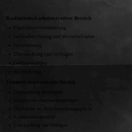
Kaufmännisch administrativer Bereich
Eigentümerversammlung
Jahresabrechnung und Wirtschaftsplan
Hausordnung
Überwachung von Verträgen
Geldverwaltung
Buchführung
Technisch überwachender Bereich
Überwachung der Objekte
Vergabe von Handwerkeraufträgen
Übernahme der Verkehrssicherungspflicht
Schadensmanagement
Überwachung von Verträgen