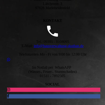
Lärchenstr. 3
97828 Marktheidenfeld
KONTAKT
Tel.: 09391 - 8108095
E-Mail:
info@hausverwaltung-skuthan.de
Telefonzeiten Mo - Fr von 9:00 bis 12:00 Uhr
Im Notfall per WhatsAPP
(Wasser-, Feuer-, Sturmschaden)
01511 - 7892505
SOCIAL