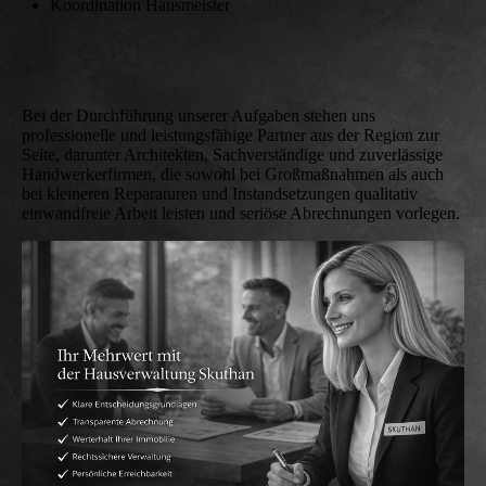
Koordination Hausmeister
Bei der Durchführung unserer Aufgaben stehen uns
professionelle und leistungsfähige Partner aus der Region zur
Seite, darunter Architekten, Sachverständige und zuverlässige
Handwerkerfirmen, die sowohl bei Großmaßnahmen als auch
bei kleineren Reparaturen und Instandsetzungen qualitativ
einwandfreie Arbeit leisten und seriöse Abrechnungen vorlegen.