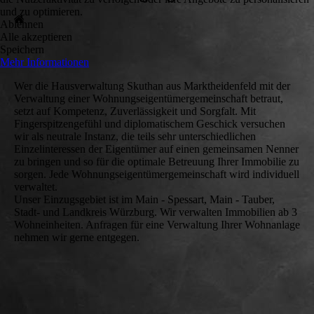
und zu optimieren.
Ablehnen
Alle akzeptieren
Speichern
Mehr Informationen
Wer die Hausverwaltung Skuthan aus Marktheidenfeld mit der
Verwaltung einer Wohnungseigentümergemeinschaft betraut,
setzt auf Kompetenz, Zuverlässigkeit und Sorgfalt. Mit
Fingerspitzengefühl und diplomatischem Geschick versuchen
wir als neutrale Instanz, die teils sehr unterschiedlichen
Einzelinteressen der Eigentümer auf einen gemeinsamen Nenner
zu bringen und so für die optimale Betreuung Ihrer Immobilie zu
sorgen. Jede Wohnungseigentümergemeinschaft wird individuell
verwaltet.
Unser Einzugsgebiet ist im Main - Spessart, Main - Tauber,
Stadt- und Landkreis Würzburg. Wir verwalten Immobilien ab 3
Wohneinheiten. Anfragen für eine Verwaltung Ihrer Wohnanlage
nehmen wir gerne entgegen.