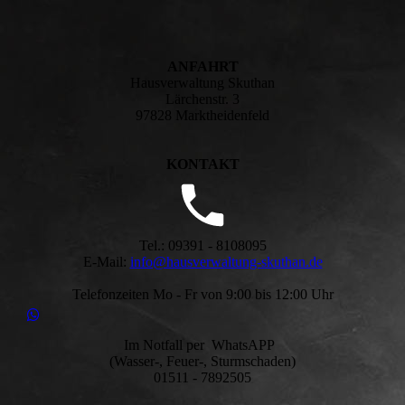
ANFAHRT
Hausverwaltung Skuthan
Lärchenstr. 3
97828 Marktheidenfeld
KONTAKT
Tel.: 09391 - 8108095
E-Mail:
info@hausverwaltung-skuthan.de
Telefonzeiten Mo - Fr von 9:00 bis 12:00 Uhr
Im Notfall per WhatsAPP
(Wasser-, Feuer-, Sturmschaden)
01511 - 7892505