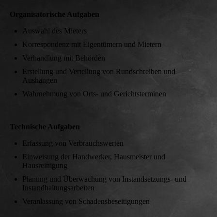
Organisatorische Aufgaben
Auswahl des Mieters
Korrespondenz mit Eigentümern und Mietern
Verhandlung mit Behörden
Erstellung und Verteilung von Rundschreiben und
Aushängen
Wahrnehmung von Orts- und Gerichtsterminen
Technische Aufgaben
Erfassung von Verbrauchswerten
Einweisung der Handwerker, Hausmeister und
Hausreinigung
Planung und Überwachung von Instandsetzungs- und
Instandhaltungsarbeiten
Veranlassung von Schadensbeseitigungen