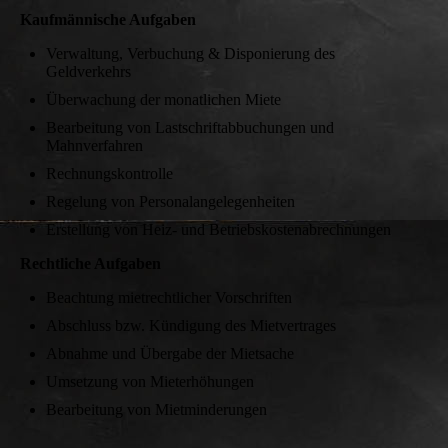
Kaufmännische Aufgaben
Verwaltung, Verbuchung & Disponierung des
Geldverkehrs
Überwachung der monatlichen Miete
Bearbeitung von Lastschriftabbuchungen und
Mahnverfahren
Rechnungskontrolle
Regelung von Personalangelegenheiten
Erstellung von Heiz- und Betriebskostenabrechnungen
Rechtliche Aufgaben
Beachtung mietrechtlicher Vorschriften
Abschluss bzw. Kündigung des Mietvertrages
Abnahme und Übergabe der Mietsache
Umsetzung von Mieterhöhungen
Bearbeitung von Mietminderungen