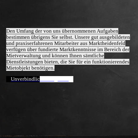
Den Umfang der von uns übernommenen Aufgaben
bestimmen übrigens Sie selbst. Unsere gut ausgebildeten
und praxiserfahrenen Mitarbeiter aus Marktheidenfeld
verfügen über fundierte Marktkenntnisse im Bereich der
Mietverwaltung und können Ihnen sämtliche
Dienstleistungen bieten, die Sie für ein funktionierendes
Mietobjekt benötigen.
Unverbindliches Angebot!