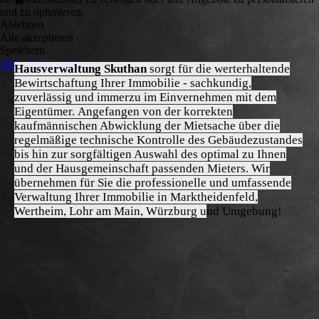
und zu optimieren.
Ablehnen
Alle akzeptieren
Speichern
Mehr Informationen
Hausverwaltung Skuthan
sorgt für die werterhaltende
Bewirtschaftung Ihrer Immobilie - sachkundig,
zuverlässig und immerzu im Einvernehmen mit dem
Eigentümer.
Angefangen von der korrekten
kaufmännischen Abwicklung der Mietsache über die
regelmäßige technische Kontrolle des Gebäudezustandes
bis hin zur sorgfältigen Auswahl des optimal zu Ihnen
und der Hausgemeinschaft passenden Mieters.
Wir
übernehmen für Sie die professionelle und umfassende
Verwaltung Ihrer Immobilie in Marktheidenfeld,
Wertheim, Lohr am Main, Würzburg u
nd Umgebung!